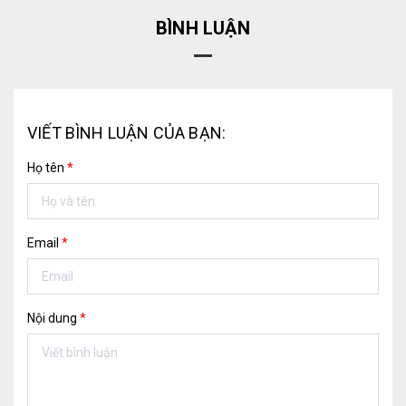
BÌNH LUẬN
VIẾT BÌNH LUẬN CỦA BẠN:
Họ tên
*
Email
*
Nội dung
*