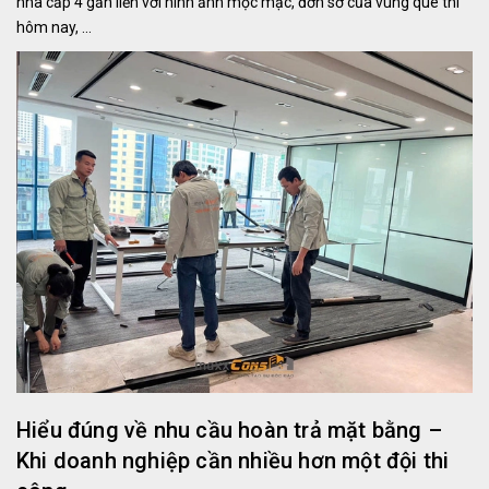
nhà cấp 4 gắn liền với hình ảnh mộc mạc, đơn sơ của vùng quê thì
hôm nay, ...
Hiểu đúng về nhu cầu hoàn trả mặt bằng –
Khi doanh nghiệp cần nhiều hơn một đội thi