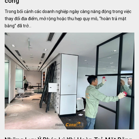
công
Trong bối cảnh các doanh nghiệp ngày càng năng động trong việc
thay đổi địa điểm, mở rộng hoặc thu hẹp quy mô, “hoàn trả mặt
bằng” đã trở...