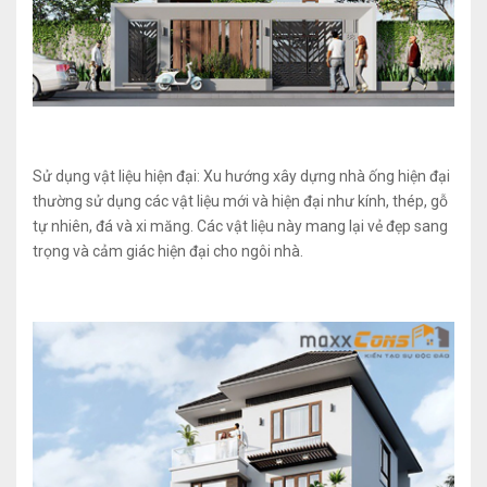
Sử dụng vật liệu hiện đại: Xu hướng xây dựng nhà ống hiện đại
thường sử dụng các vật liệu mới và hiện đại như kính, thép, gỗ
tự nhiên, đá và xi măng. Các vật liệu này mang lại vẻ đẹp sang
trọng và cảm giác hiện đại cho ngôi nhà.