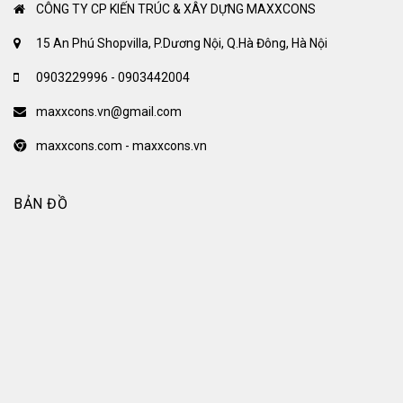
CÔNG TY CP KIẾN TRÚC & XÂY DỰNG MAXXCONS
15 An Phú Shopvilla, P.Dương Nội, Q.Hà Đông, Hà Nội
0903229996 - 0903442004
maxxcons.vn@gmail.com
maxxcons.com - maxxcons.vn
BẢN ĐỒ