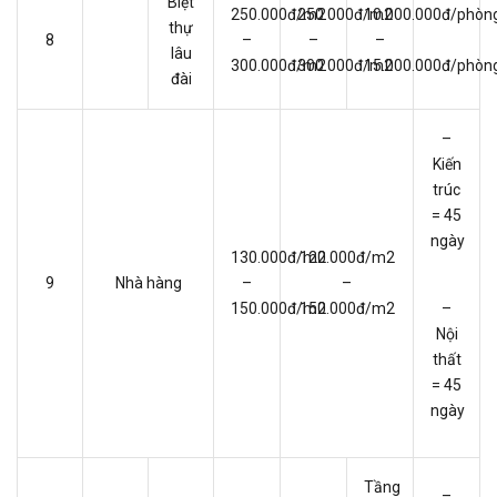
Biệt
250.000đ/m2
250.000đ/m2
10.000.000đ/phòn
thự
8
–
–
–
lâu
300.000đ/m2
300.000đ/m2
15.000.000đ/phòn
đài
–
Kiến
trúc
= 45
ngày
130.000đ/m2
120.000đ/m2
9
Nhà hàng
–
–
150.000đ/m2
150.000đ/m2
–
Nội
thất
= 45
ngày
Tầng
–