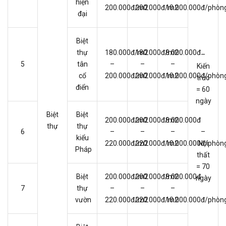
hiện
200.000đ/m2
200.000đ/m2
10.000.000đ/phòn
đại
Biệt
thự
180.000đ/m2
180.000đ/m2
8.000.000đ
–
5
tân
–
–
–
Kiến
cổ
200.000đ/m2
200.000đ/m2
10.000.000đ/phòn
trúc
điển
= 60
ngày
Biệt
Biệt
200.000đ/m2
200.000đ/m2
8.000.000đ
thự
thự
6
–
–
–
–
kiểu
220.000đ/m2
220.000đ/m2
10.000.000đ/phòn
Nội
Pháp
thất
= 70
Biệt
200.000đ/m2
200.000đ/m2
8.000.000đ
ngày
7
thự
–
–
–
vườn
220.000đ/m2
220.000đ/m2
10.000.000đ/phòn