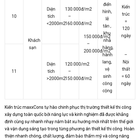
điển
Kiến
Diện
130.000đ/m2
hình,
trúc
10
tích
–
lễ
=
<2000m2
160.000đ/m2
tân ,
120
khu
ngày
150.000đ/m2
Khách
nhà
–
sạn
hàng,
200.000đ/m2
hành
–
lang,
Nội
Diện
120.000/m2
vệ
thất
11
tích
–
sinh
= 60
>2000m2
150.000đ/m2
công
ngày
cộng
Kiến trúc maxxCons tự hào chinh phục thị trường thiết kế thi công
xây dựng toàn quốc bởi năng lực và kinh nghiệm đã được khẳng
định cùng sự nhanh nhạy nắm bắt xu hướng mới nhất trên thế giới
và vận dụng sáng tạo trong từng phương án thiết kế thi công. Hoàn
thiện nhanh chóng, chất lượng, đảm bảo thẩm mỹ và công năng