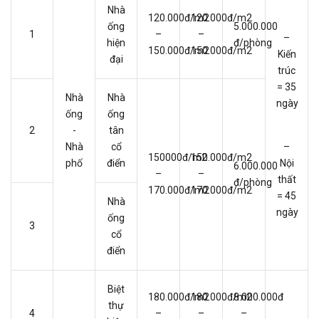
Nhà
120.000đ/m2
120.000đ/m2
ống
5.000.000
1
–
–
–
hiện
đ/phòng
150.000đ/m2
150.000đ/m2
Kiến
đại
trúc
= 35
Nhà
Nhà
ngày
ống
ống
2
-
tân
Nhà
cổ
–
150000đ/m2
150.000đ/m2
phố
điển
Nội
6.000.000
–
–
thất
đ/phòng
170.000đ/m2
170.000đ/m2
= 45
Nhà
ngày
ống
3
cổ
điển
Biệt
180.000đ/m2
180.000đ/m2
8.000.000đ
thự
4
–
–
–