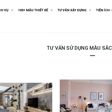
CH VỤ
100+ MẪU THIẾT KẾ
TƯ VẤN XÂY DỰNG
TIỆN ÍCH 
TƯ VẤN SỬ DỤNG MÀU SẮC