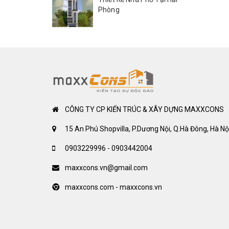
Phòng
CÔNG TY CP KIẾN TRÚC & XÂY DỰNG MAXXCONS
15 An Phú Shopvilla, P.Dương Nội, Q.Hà Đông, Hà Nộ
0903229996 - 0903442004
maxxcons.vn@gmail.com
maxxcons.com - maxxcons.vn