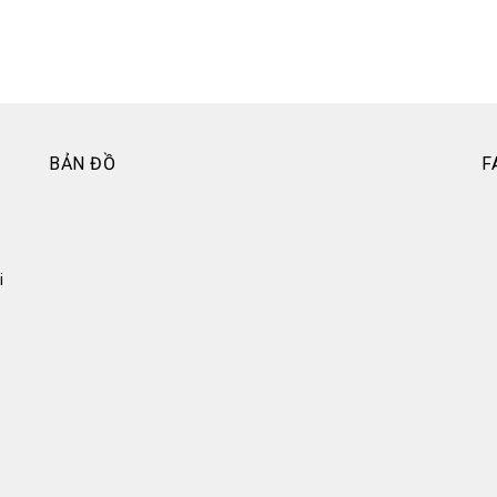
BẢN ĐỒ
F
i