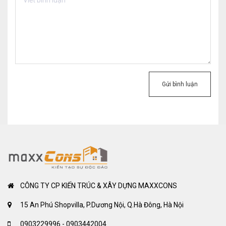
Gửi bình luận
CÔNG TY CP KIẾN TRÚC & XÂY DỰNG MAXXCONS
15 An Phú Shopvilla, P.Dương Nội, Q.Hà Đông, Hà Nội
0903229996 - 0903442004