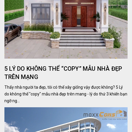
5 LÝ DO KHÔNG THỂ “COPY” MẪU NHÀ ĐẸP
TRÊN MẠNG
Thấy nhà người ta đẹp, tôi có thể xây giống vậy được không? 5 Lý
do không thể "copy" mẫu nhà đẹp trên mang - lý do thứ 3 khiến bạn
ngỡ ng...