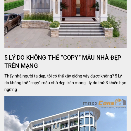
5 LÝ DO KHÔNG THỂ “COPY” MẪU NHÀ ĐẸP
TRÊN MẠNG
Thấy nhà người ta đẹp, tôi có thể xây giống vậy được không? 5 Lý
do không thể "copy" mẫu nhà đẹp trên mang - lý do thứ 3 khiến bạn
ngỡ ng...