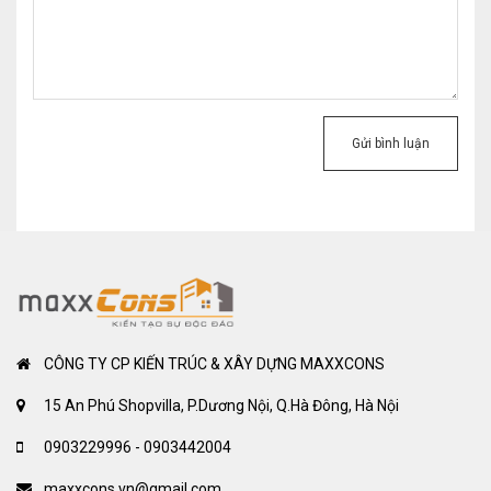
Gửi bình luận
CÔNG TY CP KIẾN TRÚC & XÂY DỰNG MAXXCONS
15 An Phú Shopvilla, P.Dương Nội, Q.Hà Đông, Hà Nội
0903229996 - 0903442004
maxxcons.vn@gmail.com