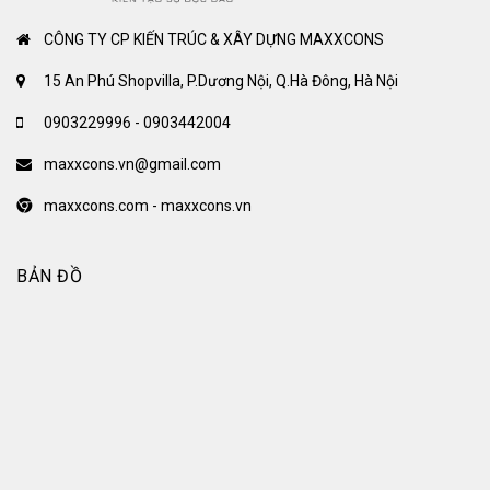
CÔNG TY CP KIẾN TRÚC & XÂY DỰNG MAXXCONS
15 An Phú Shopvilla, P.Dương Nội, Q.Hà Đông, Hà Nội
0903229996 - 0903442004
maxxcons.vn@gmail.com
maxxcons.com - maxxcons.vn
BẢN ĐỒ