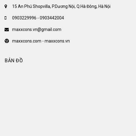
15 An Phú Shopvilla, P.Dương Nội, Q.Hà Đông, Hà Nội
0903229996 - 0903442004
maxxcons.vn@gmail.com
maxxcons.com - maxxcons.vn
BẢN ĐỒ