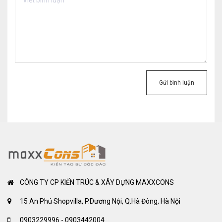
Gửi bình luận
CÔNG TY CP KIẾN TRÚC & XÂY DỰNG MAXXCONS
15 An Phú Shopvilla, P.Dương Nội, Q.Hà Đông, Hà Nội
0903229996 - 0903442004