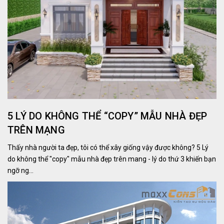
5 LÝ DO KHÔNG THỂ “COPY” MẪU NHÀ ĐẸP
TRÊN MẠNG
Thấy nhà người ta đẹp, tôi có thể xây giống vậy được không? 5 Lý
do không thể "copy" mẫu nhà đẹp trên mang - lý do thứ 3 khiến bạn
ngỡ ng...