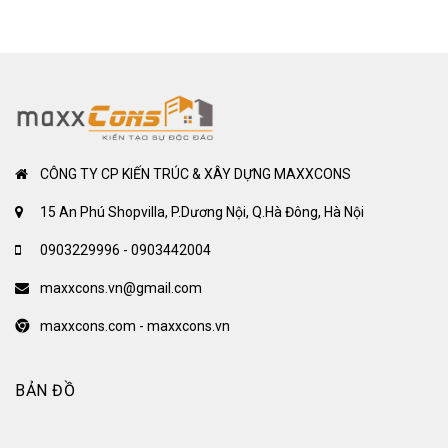
CÔNG TY CP KIẾN TRÚC & XÂY DỰNG MAXXCONS
15 An Phú Shopvilla, P.Dương Nội, Q.Hà Đông, Hà Nội
0903229996 - 0903442004
maxxcons.vn@gmail.com
maxxcons.com - maxxcons.vn
BẢN ĐỒ