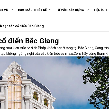
CH VỤ
100+ MẪU THIẾT KẾ
TƯ VẤN XÂY DỰNG
TIỆN ÍCH 
h sạn tân cổ điển Bắc Giang
cổ điển Bắc Giang
g một kiến trúc cổ điển Pháp khách sạn 9 tầng tại Bắc Giang, Công trình 
áng tạo không ngừng nghỉ của các kiến trúc sư maxxCons hãy cùng tham k