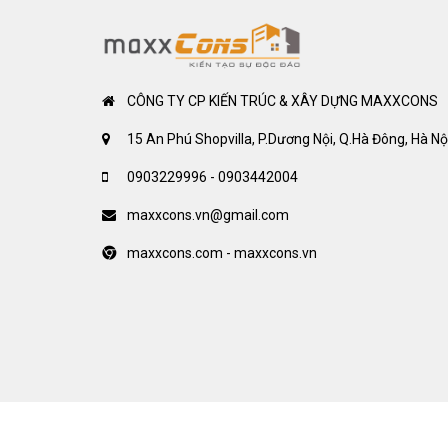
CÔNG TY CP KIẾN TRÚC & XÂY DỰNG MAXXCONS
15 An Phú Shopvilla, P.Dương Nội, Q.Hà Đông, Hà Nộ
0903229996 - 0903442004
maxxcons.vn@gmail.com
maxxcons.com - maxxcons.vn