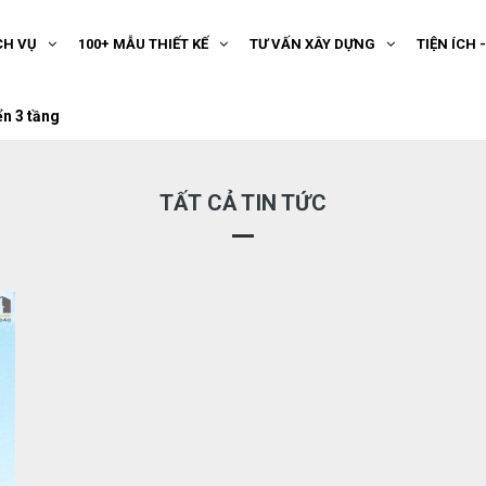
CH VỤ
100+ MẪU THIẾT KẾ
TƯ VẤN XÂY DỰNG
TIỆN ÍCH 
ển 3 tầng
TẤT CẢ TIN TỨC