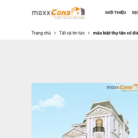
GIỚI THIỆU
DỊ
Trang chủ
Tất cả tin tức
mẫu biệt thự tân cổ đi