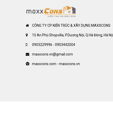
CÔNG TY CP KIẾN TRÚC & XÂY DỰNG MAXXCONS
15 An Phú Shopvilla, P.Dương Nội, Q.Hà Đông, Hà Nộ
0903229996 - 0903442004
maxxcons.vn@gmail.com
maxxcons.com - maxxcons.vn