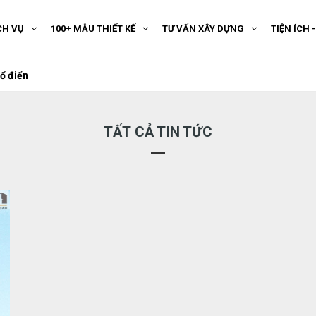
CH VỤ
100+ MẪU THIẾT KẾ
TƯ VẤN XÂY DỰNG
TIỆN ÍCH 
cổ điển
TẤT CẢ TIN TỨC