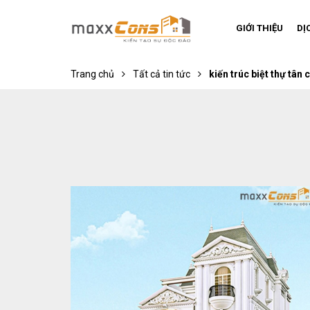
GIỚI THIỆU
DỊ
Trang chủ
Tất cả tin tức
kiến trúc biệt thự tân 