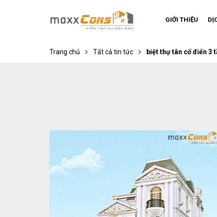
GIỚI THIỆU
DỊ
Trang chủ
Tất cả tin tức
biệt thự tân cổ điển 3