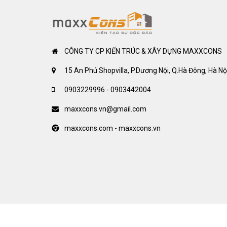
CÔNG TY CP KIẾN TRÚC & XÂY DỰNG MAXXCONS
15 An Phú Shopvilla, P.Dương Nội, Q.Hà Đông, Hà Nộ
0903229996 - 0903442004
maxxcons.vn@gmail.com
maxxcons.com - maxxcons.vn