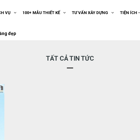
CH VỤ
100+ MẪU THIẾT KẾ
TƯ VẤN XÂY DỰNG
TIỆN ÍCH 
 tầng đẹp
TẤT CẢ TIN TỨC