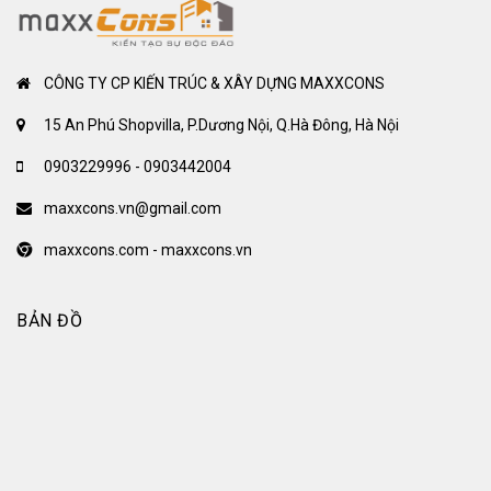
CÔNG TY CP KIẾN TRÚC & XÂY DỰNG MAXXCONS
15 An Phú Shopvilla, P.Dương Nội, Q.Hà Đông, Hà Nội
0903229996 - 0903442004
maxxcons.vn@gmail.com
maxxcons.com - maxxcons.vn
BẢN ĐỒ