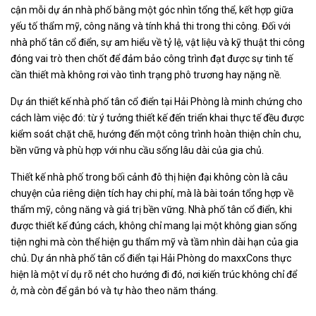
cận mỗi dự án nhà phố bằng một góc nhìn tổng thể, kết hợp giữa
yếu tố thẩm mỹ, công năng và tính khả thi trong thi công. Đối với
nhà phố tân cổ điển, sự am hiểu về tỷ lệ, vật liệu và kỹ thuật thi công
đóng vai trò then chốt để đảm bảo công trình đạt được sự tinh tế
cần thiết mà không rơi vào tình trạng phô trương hay nặng nề.
Dự án thiết kế nhà phố tân cổ điển tại Hải Phòng là minh chứng cho
cách làm việc đó: từ ý tưởng thiết kế đến triển khai thực tế đều được
kiểm soát chặt chẽ, hướng đến một công trình hoàn thiện chỉn chu,
bền vững và phù hợp với nhu cầu sống lâu dài của gia chủ.
Thiết kế nhà phố trong bối cảnh đô thị hiện đại không còn là câu
chuyện của riêng diện tích hay chi phí, mà là bài toán tổng hợp về
thẩm mỹ, công năng và giá trị bền vững. Nhà phố tân cổ điển, khi
được thiết kế đúng cách, không chỉ mang lại một không gian sống
tiện nghi mà còn thể hiện gu thẩm mỹ và tầm nhìn dài hạn của gia
chủ. Dự án nhà phố tân cổ điển tại Hải Phòng do maxxCons thực
hiện là một ví dụ rõ nét cho hướng đi đó, nơi kiến trúc không chỉ để
ở, mà còn để gắn bó và tự hào theo năm tháng.