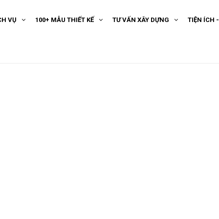
CH VỤ
100+ MẪU THIẾT KẾ
TƯ VẤN XÂY DỰNG
TIỆN ÍCH 