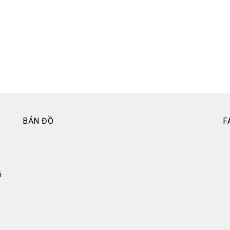
BẢN ĐỒ
F
i