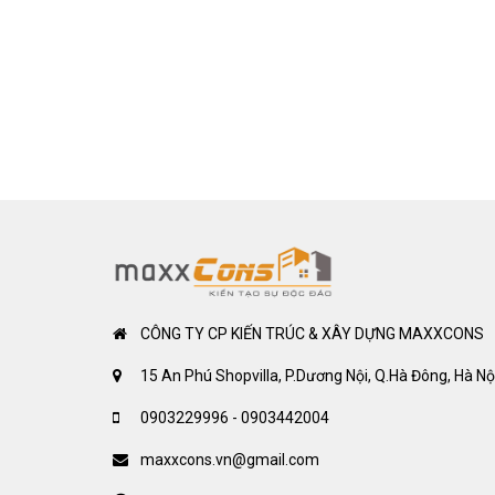
CÔNG TY CP KIẾN TRÚC & XÂY DỰNG MAXXCONS
15 An Phú Shopvilla, P.Dương Nội, Q.Hà Đông, Hà Nộ
0903229996 - 0903442004
maxxcons.vn@gmail.com