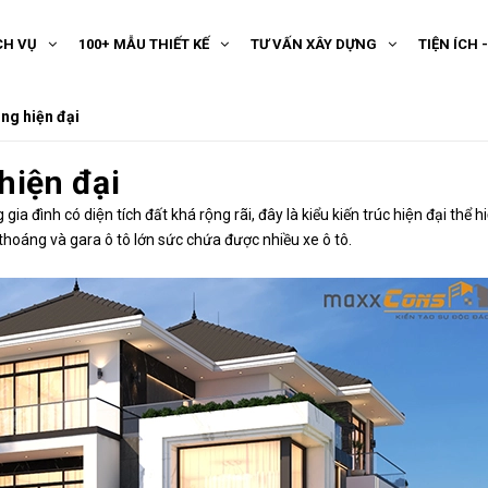
CH VỤ
100+ MẪU THIẾT KẾ
TƯ VẤN XÂY DỰNG
TIỆN ÍCH 
ầng hiện đại
hiện đại
gia đình có diện tích đất khá rộng rãi, đây là kiểu kiến trúc hiện đại t
 thoáng và gara ô tô lớn sức chứa được nhiều xe ô tô.