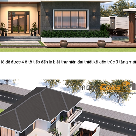
tô để được 4 ô tô tiếp đến là biệt thự hiện đại thiết kế kiến trúc 3 tầng 