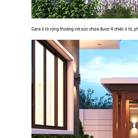
Gara ô tô rộng thoáng với sức chứa được 4 chiếc ô tô, ph