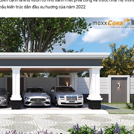
̀n,bên cạnh là khu vườn cỏ nhỏ xanh mát phía cổng và trước nhà. Hệ thống đ
 mẫu kiến trúc dẫn đầu xu hướng của năm 2022.