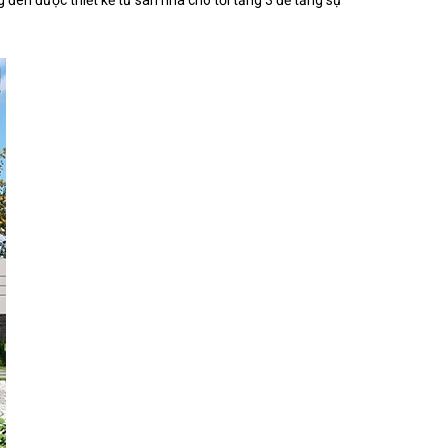
èn được thiết kế từ sân nhà cho tới tầng 3 để tăng sự