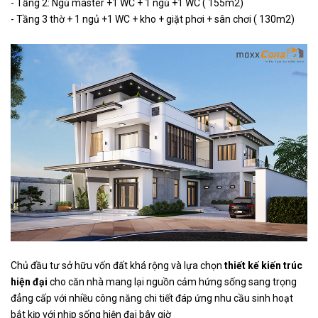
- Tầng 2: Ngủ master +1 WC + 1 ngủ +1 WC ( 155m2)
- Tầng 3 thờ + 1 ngủ +1 WC + kho + giặt phơi + sân chơi ( 130m2)
Chủ đầu tư sở hữu vốn đất khá rộng và lựa chọn
thiết kế kiến trúc
hiện đại
cho căn nhà mang lại nguồn cảm hứng sống sang trọng
đẳng cấp với nhiều công năng chi tiết đáp ứng nhu cầu sinh hoạt
bắt kịp với nhịp sống hiện đại bây giờ