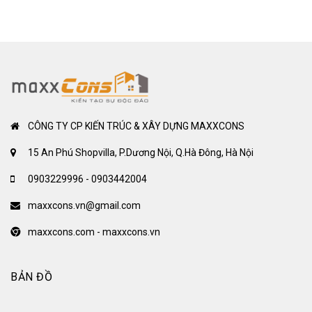
CÔNG TY CP KIẾN TRÚC & XÂY DỰNG MAXXCONS
15 An Phú Shopvilla, P.Dương Nội, Q.Hà Đông, Hà Nội
0903229996 - 0903442004
maxxcons.vn@gmail.com
maxxcons.com - maxxcons.vn
BẢN ĐỒ